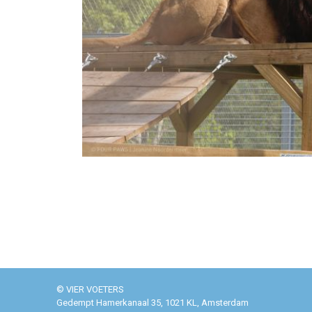
© VIER VOETERS
Gedempt Hamerkanaal 35, 1021 KL, Amsterdam