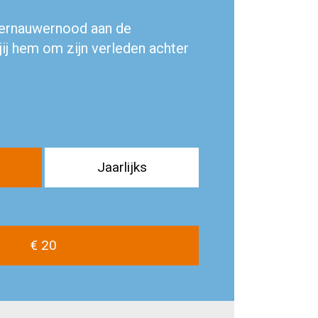
ternauwernood aan de
 jij hem om zijn verleden achter
s
Jaarlijks
€ 20