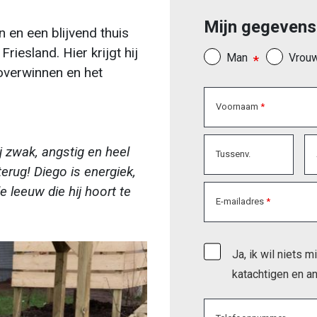
Mijn gegevens
en een blijvend thuis
iesland. Hier krijgt hij
Man
Vrou
 overwinnen en het
Voornaam
 zwak, angstig en heel
Tussenv.
erug! Diego is energiek,
 leeuw die hij hoort te
E-mailadres
Ja, ik wil niets 
katachtigen en an