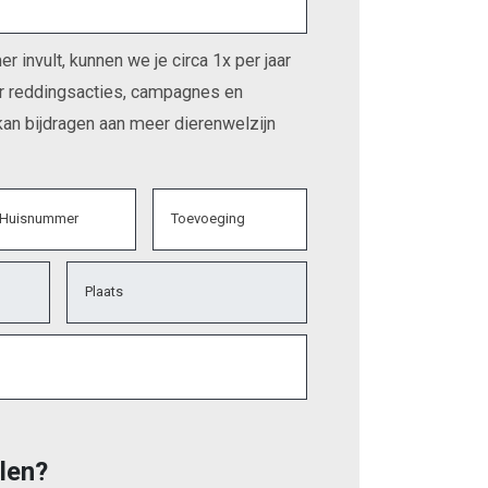
r invult, kunnen we je circa 1x per jaar
r reddingsacties, campagnes en
 kan bijdragen aan meer dierenwelzijn
Huisnummer
Toevoeging
, numeric only,
Plaats
alen?