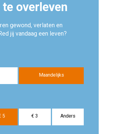
 te overleven
eren gewond, verlaten en
Red jij vandaag een leven?
Maandelijks
€ 5
€ 3
Anders