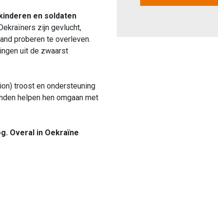
kinderen en soldaten
ekraïners zijn gevlucht,
land proberen te overleven.
lingen uit de zwaarst
ion) troost en ondersteuning
honden helpen hen omgaan met
og. Overal in Oekraïne