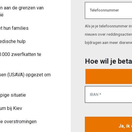
en aan de grenzen van
Telefoonnummer
ië
Als je je telefoonnummer in
t hun families
nieuws over reddingsacties
edische hulp
bijdragen aan meer dierenw
0.000 zwerfkatten te
Hoe wil je bet
sen (USAVA) opgezet om
pige situatie
um bij Kiev
de overstromingen
Ja, ik