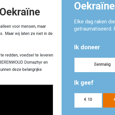
Oekraïne
 Oekraïne
Elke dag raken di
t alleen voor mensen, maar
getraumatiseerd. 
s.. Maar wij laten ze niet in de
Ik doneer
te redden, voedsel te leveren
in BERENWOUD Domazhyr en
Eenmalig
kunnen deze belangrijke
Ik geef
€ 10
€