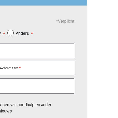
*Verplicht
w
Anders
Achternaam
missen van noodhulp en ander 
nieuws.